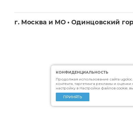
г. Москва и МО • Одинцовский го
КОНФИДЕНЦИАЛЬНОСТЬ
Продолжая использование сайта ugoloc.
контента, таргетинга рекламы и оценки 
настройку в Настройки файлов cookie, в
ПРИНЯТЬ
Проехать к нам из Москвы можно с Белорусского
Беговая, Фили, Кунцево и Рабочий поселок.