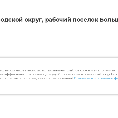
родской округ, рабочий поселок Боль
ru, вы соглашаетесь с использованием файлов cookie и аналогичных
ее эффективности, а также для удобства использования сайта ugoloc.
ы соглашаетесь с этим, как описано в нашей
Политике в отношении фа
 вокзала, ехать до станции "Голицыно". Сесть на эл