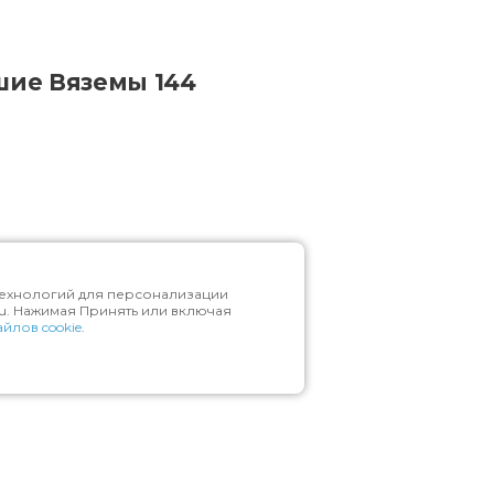
шие Вяземы 144
 технологий для персонализации
ru. Нажимая Принять или включая
йлов cookie
.
ектричку можно также на станциях