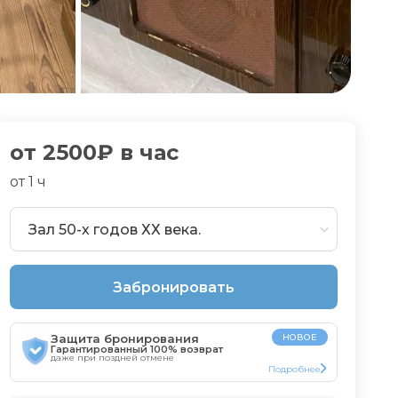
от
2500
₽ в час
от
1
ч
Зал 50-х годов ХХ века.
Забронировать
Защита бронирования
НОВОЕ
Гарантированный 100% возврат
даже при поздней отмене
Подробнее